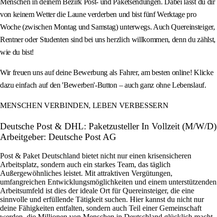
Menschen in deinem Bezirk Post- und Paketsendungen. Dabei lässt du dir
von keinem Wetter die Laune verderben und bist fünf Werktage pro
Woche (zwischen Montag und Samstag) unterwegs. Auch Quereinsteiger,
Rentner oder Studenten sind bei uns herzlich willkommen, denn du zählst,
wie du bist!
Wir freuen uns auf deine Bewerbung als Fahrer, am besten online! Klicke
dazu einfach auf den 'Bewerben'-Button – auch ganz ohne Lebenslauf.
MENSCHEN VERBINDEN, LEBEN VERBESSERN
Deutsche Post & DHL: Paketzusteller In Vollzeit (M/W/D)
Arbeitgeber: Deutsche Post AG
Post & Paket Deutschland bietet nicht nur einen krisensicheren
Arbeitsplatz, sondern auch ein starkes Team, das täglich
Außergewöhnliches leistet. Mit attraktiven Vergütungen,
umfangreichen Entwicklungsmöglichkeiten und einem unterstützenden
Arbeitsumfeld ist dies der ideale Ort für Quereinsteiger, die eine
sinnvolle und erfüllende Tätigkeit suchen. Hier kannst du nicht nur
deine Fähigkeiten entfalten, sondern auch Teil einer Gemeinschaft
werden, die Millionen von Menschen in Deutschland glücklich macht.