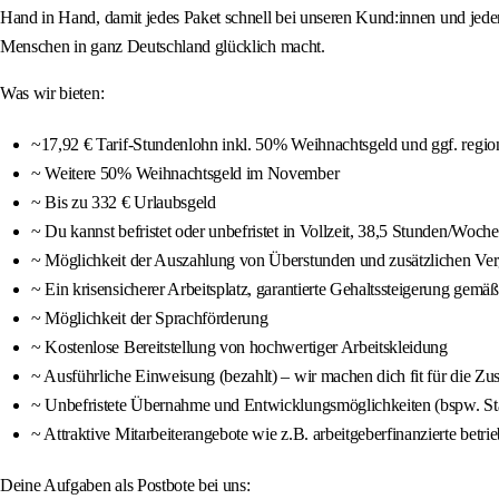
Hand in Hand, damit jedes Paket schnell bei unseren Kund:innen und jeder 
Menschen in ganz Deutschland glücklich macht.
Was wir bieten:
~17,92 € Tarif-Stundenlohn inkl. 50% Weihnachtsgeld und ggf. regio
~ Weitere 50% Weihnachtsgeld im November
~ Bis zu 332 € Urlaubsgeld
~ Du kannst befristet oder unbefristet in Vollzeit, 38,5 Stunden/Woche
~ Möglichkeit der Auszahlung von Überstunden und zusätzlichen Verg
~ Ein krisensicherer Arbeitsplatz, garantierte Gehaltssteigerung gemä
~ Möglichkeit der Sprachförderung
~ Kostenlose Bereitstellung von hochwertiger Arbeitskleidung
~ Ausführliche Einweisung (bezahlt) – wir machen dich fit für die Zus
~ Unbefristete Übernahme und Entwicklungsmöglichkeiten (bspw. Stan
~ Attraktive Mitarbeiterangebote wie z.B. arbeitgeberfinanzierte betri
Deine Aufgaben als Postbote bei uns: