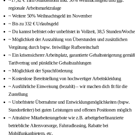
~17,92 € Tarif-Stundenlohn inkl. 50% Weihnachtsgeld und ggf.
regionale Arbeitsmarktzulage
~ Weitere 50% Weihnachtsgeld im November
~ Bis zu 332 € Urlaubsgeld
~ Du kannst befristet oder unbefristet in Vollzeit, 38,5 Stunden/Woche
~ Möglichkeit der Auszahlung von Überstunden und zusätzlichen
Vergütung durch bspw. freiwillige Rufbereitschaft
~ Ein krisensicherer Arbeitsplatz, garantierte Gehaltssteigerung gemäß
Tarifvertrag und pünktliche Gehaltszahlungen
~ Möglichkeit der Sprachförderung
~ Kostenlose Bereitstellung von hochwertiger Arbeitskleidung
~ Ausführliche Einweisung (bezahlt) – wir machen dich fit für die
Zustellung
~ Unbefristete Übernahme und Entwicklungsmöglichkeiten (bspw.
Standortleiter) bei guten Leistungen und offenen Positionen möglich
~ Attraktive Mitarbeiterangebote wie z.B. arbeitgeberfinanzierte
betriebliche Altersvorsorge, Fahrradleasing, Rabatte bei
Mobilfunkanbietern, etc.