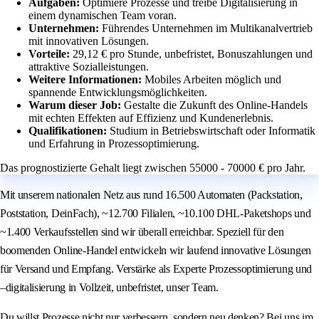
Aufgaben:
Optimiere Prozesse und treibe Digitalisierung in
einem dynamischen Team voran.
Unternehmen:
Führendes Unternehmen im Multikanalvertrieb
mit innovativen Lösungen.
Vorteile:
29,12 € pro Stunde, unbefristet, Bonuszahlungen und
attraktive Sozialleistungen.
Weitere Informationen:
Mobiles Arbeiten möglich und
spannende Entwicklungsmöglichkeiten.
Warum dieser Job:
Gestalte die Zukunft des Online-Handels
mit echten Effekten auf Effizienz und Kundenerlebnis.
Qualifikationen:
Studium in Betriebswirtschaft oder Informatik
und Erfahrung in Prozessoptimierung.
Das prognostizierte Gehalt liegt zwischen 55000 - 70000 € pro Jahr.
Mit unserem nationalen Netz aus rund 16.500 Automaten (Packstation,
Poststation, DeinFach), ~12.700 Filialen, ~10.100 DHL-Paketshops und
~1.400 Verkaufsstellen sind wir überall erreichbar. Speziell für den
boomenden Online-Handel entwickeln wir laufend innovative Lösungen
für Versand und Empfang. Verstärke als Experte Prozessoptimierung und
–digitalisierung in Vollzeit, unbefristet, unser Team.
Du willst Prozesse nicht nur verbessern, sondern neu denken? Bei uns im