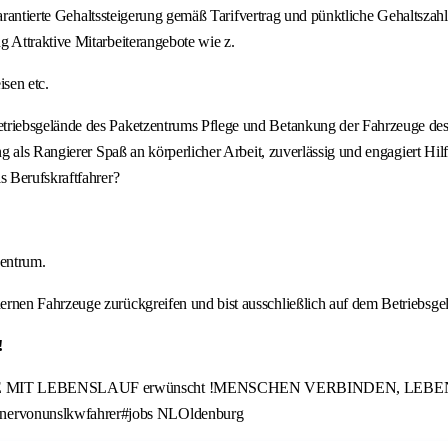
 garantierte Gehaltssteigerung gemäß Tarifvertrag und pünktliche Gehaltsz
 Attraktive Mitarbeiterangebote wie z.
isen etc.
iebsgelände des Paketzentrums Pflege und Betankung der Fahrzeuge des F
 als Rangierer Spaß an körperlicher Arbeit, zuverlässig und engagiert Hil
 Berufskraftfahrer?
zentrum.
nen Fahrzeuge zurückgreifen und bist ausschließlich auf dem Betriebsge
!
 BITTE MIT LEBENSLAUF erwünscht !MENSCHEN VERBINDEN, LEBE
ervonunslkwfahrer#jobs NLOldenburg