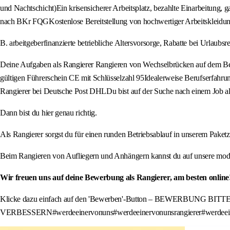
und Nachtschicht)Ein krisensicherer Arbeitsplatz, bezahlte Einarbeitung,
nach BKr FQGKostenlose Bereitstellung von hochwertiger Arbeitskleidung
B. arbeitgeberfinanzierte betriebliche Altersvorsorge, Rabatte bei Urlaubsre
Deine Aufgaben als Rangierer Rangieren von Wechselbrücken auf dem Betr
gültigen Führerschein CE mit Schlüsselzahl 95Idealerweise Berufserfahrung
Rangierer bei Deutsche Post DHLDu bist auf der Suche nach einem Job als
Dann bist du hier genau richtig.
Als Rangierer sorgst du für einen runden Betriebsablauf in unserem Paket
Beim Rangieren von Aufliegern und Anhängern kannst du auf unsere moder
Wir freuen uns auf deine Bewerbung als Rangierer, am besten online
Klicke dazu einfach auf den 'Bewerben'-Button – BEWERBUNG
VERBESSERN#werdeeinervonuns#werdeeinervonunsrangierer#werdeein