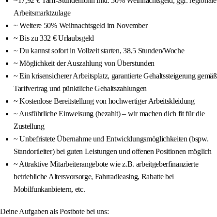
~17,92 € Tarif-Stundenlohn inkl. 50% Weihnachtsgeld, ggf. regionale
Arbeitsmarktzulage
~ Weitere 50% Weihnachtsgeld im November
~ Bis zu 332 € Urlaubsgeld
~ Du kannst sofort in Vollzeit starten, 38,5 Stunden/Woche
~ Möglichkeit der Auszahlung von Überstunden
~ Ein krisensicherer Arbeitsplatz, garantierte Gehaltssteigerung gemäß
Tarifvertrag und pünktliche Gehaltszahlungen
~ Kostenlose Bereitstellung von hochwertiger Arbeitskleidung
~ Ausführliche Einweisung (bezahlt) – wir machen dich fit für die
Zustellung
~ Unbefristete Übernahme und Entwicklungsmöglichkeiten (bspw.
Standortleiter) bei guten Leistungen und offenen Positionen möglich
~ Attraktive Mitarbeiterangebote wie z.B. arbeitgeberfinanzierte
betriebliche Altersvorsorge, Fahrradleasing, Rabatte bei
Mobilfunkanbietern, etc.
Deine Aufgaben als Postbote bei uns: