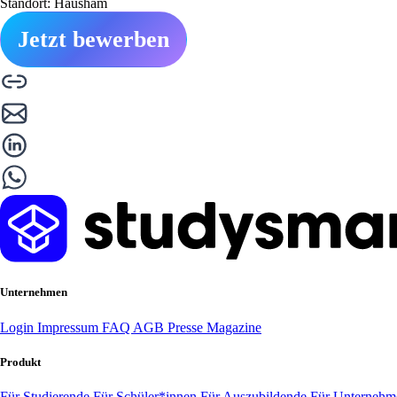
Standort: Hausham
Jetzt bewerben
Unternehmen
Login
Impressum
FAQ
AGB
Presse
Magazine
Produkt
Für Studierende
Für Schüler*innen
Für Auszubildende
Für Unterneh