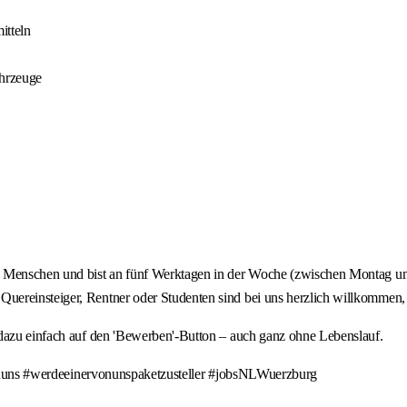
itteln
ahrzeuge
en Menschen und bist an fünf Werktagen in der Woche (zwischen Montag u
ereinsteiger, Rentner oder Studenten sind bei uns herzlich willkommen, d
 dazu einfach auf den 'Bewerben'-Button – auch ganz ohne Lebenslauf.
erdeeinervonunspaketzusteller #jobsNLWuerzburg