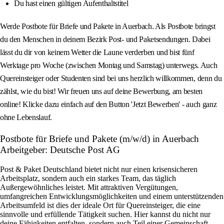
Du hast einen gültigen Aufenthaltstitel
Werde Postbote für Briefe und Pakete in Auerbach. Als Postbote bringst
du den Menschen in deinem Bezirk Post- und Paketsendungen. Dabei
lässt du dir von keinem Wetter die Laune verderben und bist fünf
Werktage pro Woche (zwischen Montag und Samstag) unterwegs. Auch
Quereinsteiger oder Studenten sind bei uns herzlich willkommen, denn du
zählst, wie du bist! Wir freuen uns auf deine Bewerbung, am besten
online! Klicke dazu einfach auf den Button 'Jetzt Bewerben' - auch ganz
ohne Lebenslauf.
Postbote für Briefe und Pakete (m/w/d) in Auerbach
Arbeitgeber: Deutsche Post AG
Post & Paket Deutschland bietet nicht nur einen krisensicheren
Arbeitsplatz, sondern auch ein starkes Team, das täglich
Außergewöhnliches leistet. Mit attraktiven Vergütungen,
umfangreichen Entwicklungsmöglichkeiten und einem unterstützenden
Arbeitsumfeld ist dies der ideale Ort für Quereinsteiger, die eine
sinnvolle und erfüllende Tätigkeit suchen. Hier kannst du nicht nur
deine Fähigkeiten entfalten, sondern auch Teil einer Gemeinschaft