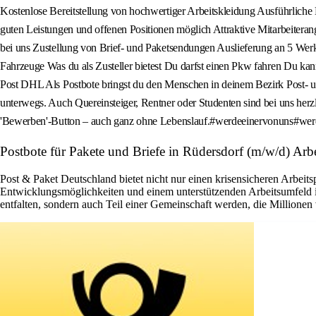
Kostenlose Bereitstellung von hochwertiger Arbeitskleidung Ausführliche 
guten Leistungen und offenen Positionen möglich Attraktive Mitarbeiterang
bei uns Zustellung von Brief- und Paketsendungen Auslieferung an 5 Wer
Fahrzeuge Was du als Zusteller bietest Du darfst einen Pkw fahren Du kann
Post DHL Als Postbote bringst du den Menschen in deinem Bezirk Post- 
unterwegs. Auch Quereinsteiger, Rentner oder Studenten sind bei uns herzl
'Bewerben'-Button – auch ganz ohne Lebenslauf.#werdeeinervonuns#werd
Postbote für Pakete und Briefe in Rüdersdorf (m/w/d) Arb
Post & Paket Deutschland bietet nicht nur einen krisensicheren Arbeits
Entwicklungsmöglichkeiten und einem unterstützenden Arbeitsumfeld ist 
entfalten, sondern auch Teil einer Gemeinschaft werden, die Millione