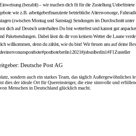
Einweisung (bezahlt) – wir machen dich fit für die Zustellung Unbefriste
ebote wie z.B. arbeitgeberfinanzierte betriebliche Altersvorsorge, Fahrrad
ktagen (zwischen Montag und Samstag) Sendungen im Durchschnitt unter 10
st dich auf Deutsch unterhalten Du bist wetterfest und kannst gut anpacke
und Paketsendungen. Dabei lässt du dir von keinem Wetter die Laune ver
ich willkommen, denn du zählst, wie du bist! Wir freuen uns auf deine Bew
eeinervonunspostbote#postboteberlin12021#jobsnlberlin1#F1Zusteller
eitgeber: Deutsche Post AG
platz, sondern auch ein starkes Team, das täglich Außergewöhnliches le
dies der ideale Ort für Quereinsteiger, die eine sinnvolle und erfüllen
n von Menschen in Deutschland glücklich macht.