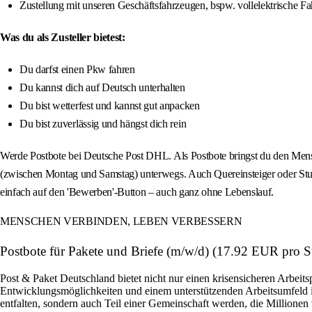
Zustellung mit unseren Geschäftsfahrzeugen, bspw. vollelektrische F
Was du als Zusteller bietest:
Du darfst einen Pkw fahren
Du kannst dich auf Deutsch unterhalten
Du bist wetterfest und kannst gut anpacken
Du bist zuverlässig und hängst dich rein
Werde Postbote bei Deutsche Post DHL. Als Postbote bringst du den Mens
(zwischen Montag und Samstag) unterwegs. Auch Quereinsteiger oder Stude
einfach auf den 'Bewerben'-Button – auch ganz ohne Lebenslauf.
MENSCHEN VERBINDEN, LEBEN VERBESSERN
Postbote für Pakete und Briefe (m/w/d) (17.92 EUR pro S
Post & Paket Deutschland bietet nicht nur einen krisensicheren Arbeits
Entwicklungsmöglichkeiten und einem unterstützenden Arbeitsumfeld ist 
entfalten, sondern auch Teil einer Gemeinschaft werden, die Millione