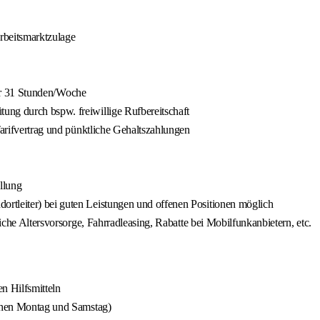
rbeitsmarktzulage
oder 31 Stunden/Woche
ung durch bspw. freiwillige Rufbereitschaft
Tarifvertrag und pünktliche Gehaltszahlungen
llung
rtleiter) bei guten Leistungen und offenen Positionen möglich
liche Altersvorsorge, Fahrradleasing, Rabatte bei Mobilfunkanbietern, etc.
n Hilfsmitteln
schen Montag und Samstag)