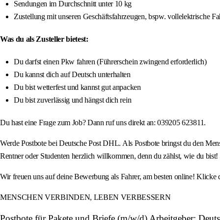
Sendungen im Durchschnitt unter 10 kg
Zustellung mit unseren Geschäftsfahrzeugen, bspw. vollelektrische F
Was du als Zusteller bietest:
Du darfst einen Pkw fahren (Führerschein zwingend erforderlich)
Du kannst dich auf Deutsch unterhalten
Du bist wetterfest und kannst gut anpacken
Du bist zuverlässig und hängst dich rein
Du hast eine Frage zum Job? Dann ruf uns direkt an: 039205 623811.
Werde Postbote bei Deutsche Post DHL. Als Postbote bringst du den Mensc
Rentner oder Studenten herzlich willkommen, denn du zählst, wie du bist!
Wir freuen uns auf deine Bewerbung als Fahrer, am besten online! Klicke 
MENSCHEN VERBINDEN, LEBEN VERBESSERN
Postbote für Pakete und Briefe (m/w/d) Arbeitgeber: Deut