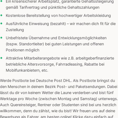
Ein krisensicherer Arbeitsplatz, garantierte Gehaltssteigerung
gemäß Tarifvertrag und pünktliche Gehaltszahlungen
Kostenlose Bereitstellung von hochwertiger Arbeitskleidung
Ausführliche Einweisung (bezahlt) – wir machen dich fit für die
Zustellung
Unbefristete Übernahme und Entwicklungsmöglichkeiten
(bspw. Standortleiter) bei guten Leistungen und offenen
Positionen möglich
Attraktive Mitarbeiterangebote wie z.B. arbeitgeberfinanzierte
betriebliche Altersvorsorge, Fahrradleasing, Rabatte bei
Mobilfunkanbietern, etc.
Werde Postbote bei Deutsche Post DHL. Als Postbote bringst du
den Menschen in deinem Bezirk Post- und Paketsendungen. Dabei
lässt du dir von keinem Wetter die Laune verderben und bist fünf
Werktage pro Woche (zwischen Montag und Samstag) unterwegs.
Auch Quereinsteiger, Rentner oder Studenten sind bei uns herzlich
willkommen, denn du zählst, wie du bist! Wir freuen uns auf deine
Bewerbung als Fahrer, am besten online! Klicke dazu einfach auf