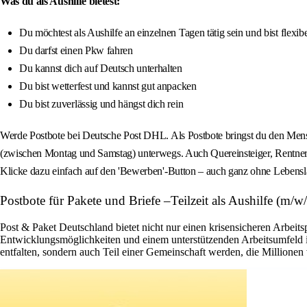
Was du als Aushilfe bietest:
Du möchtest als Aushilfe an einzelnen Tagen tätig sein und bist flexibe
Du darfst einen Pkw fahren
Du kannst dich auf Deutsch unterhalten
Du bist wetterfest und kannst gut anpacken
Du bist zuverlässig und hängst dich rein
Werde Postbote bei Deutsche Post DHL. Als Postbote bringst du den Mens
(zwischen Montag und Samstag) unterwegs. Auch Quereinsteiger, Rentner o
Klicke dazu einfach auf den 'Bewerben'-Button – auch ganz ohne Lebensl
Postbote für Pakete und Briefe –Teilzeit als Aushilfe (m
Post & Paket Deutschland bietet nicht nur einen krisensicheren Arbeits
Entwicklungsmöglichkeiten und einem unterstützenden Arbeitsumfeld ist 
entfalten, sondern auch Teil einer Gemeinschaft werden, die Millione