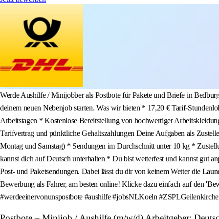
Werde Aushilfe / Minijobber als Postbote für Pakete und Briefe in Bedburg
deinem neuen Nebenjob starten. Was wir bieten * 17,20 € Tarif-Stundenlohn
Arbeitstagen * Kostenlose Bereitstellung von hochwertiger Arbeitskleidung
Tarifvertrag und pünktliche Gehaltszahlungen Deine Aufgaben als Zustelle
Montag und Samstag) * Sendungen im Durchschnitt unter 10 kg * Zustellun
kannst dich auf Deutsch unterhalten * Du bist wetterfest und kannst gut 
Post- und Paketsendungen. Dabei lässt du dir von keinem Wetter die Laune
Bewerbung als Fahrer, am besten online! Klicke dazu einfach auf
#werdeeinervonunspostbote #aushilfe #jobsNLKoeln #ZSPLGeilenkirch
Postbote – Minijob / Aushilfe (m/w/d) Arbeitgeber: Deut