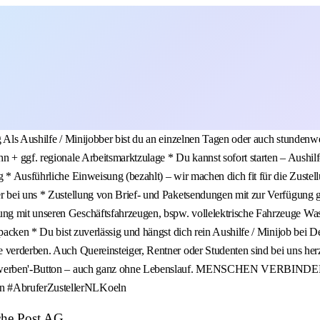
 Als Aushilfe / Minijobber bist du an einzelnen Tagen oder auch stundenwei
 + ggf. regionale Arbeitsmarktzulage * Du kannst sofort starten – Aushilfe
 * Ausführliche Einweisung (bezahlt) – wir machen dich fit für die Zustell
r bei uns * Zustellung von Brief- und Paketsendungen mit zur Verfügung g
g mit unseren Geschäftsfahrzeugen, bspw. vollelektrische Fahrzeuge Was d
anpacken * Du bist zuverlässig und hängst dich rein Aushilfe / Minijob be
 verderben. Auch Quereinsteiger, Rentner oder Studenten sind bei uns herz
 den 'Bewerben'-Button – auch ganz ohne Lebenslauf. MENSCHEN VER
en #AbruferZustellerNLKoeln
sche Post AG