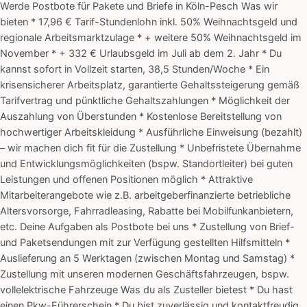
Werde Postbote für Pakete und Briefe in Köln-Pesch Was wir
bieten * 17,96 € Tarif-Stundenlohn inkl. 50% Weihnachtsgeld und
regionale Arbeitsmarktzulage * + weitere 50% Weihnachtsgeld im
November * + 332 € Urlaubsgeld im Juli ab dem 2. Jahr * Du
kannst sofort in Vollzeit starten, 38,5 Stunden/Woche * Ein
krisensicherer Arbeitsplatz, garantierte Gehaltssteigerung gemäß
Tarifvertrag und pünktliche Gehaltszahlungen * Möglichkeit der
Auszahlung von Überstunden * Kostenlose Bereitstellung von
hochwertiger Arbeitskleidung * Ausführliche Einweisung (bezahlt)
– wir machen dich fit für die Zustellung * Unbefristete Übernahme
und Entwicklungsmöglichkeiten (bspw. Standortleiter) bei guten
Leistungen und offenen Positionen möglich * Attraktive
Mitarbeiterangebote wie z.B. arbeitgeberfinanzierte betriebliche
Altersvorsorge, Fahrradleasing, Rabatte bei Mobilfunkanbietern,
etc. Deine Aufgaben als Postbote bei uns * Zustellung von Brief-
und Paketsendungen mit zur Verfügung gestellten Hilfsmitteln *
Auslieferung an 5 Werktagen (zwischen Montag und Samstag) *
Zustellung mit unseren modernen Geschäftsfahrzeugen, bspw.
vollelektrische Fahrzeuge Was du als Zusteller bietest * Du hast
einen Pkw-Führerschein * Du bist zuverlässig und kontaktfreudig