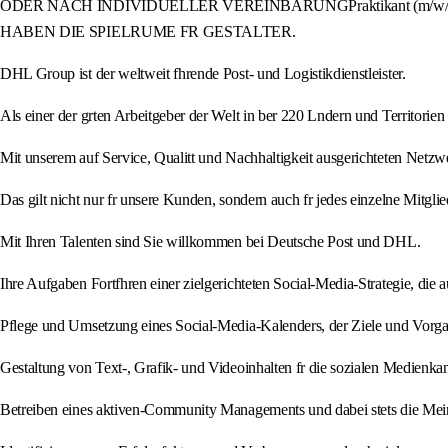
ODER NACH INDIVIDUELLER VEREINBARUNGPraktikant (m/w/d) 
HABEN DIE SPIELRUME FR GESTALTER.
DHL Group ist der weltweit fhrende Post- und Logistikdienstleister.
Als einer der grten Arbeitgeber der Welt in ber 220 Lndern und Territorie
Mit unserem auf Service, Qualitt und Nachhaltigkeit ausgerichteten Netz
Das gilt nicht nur fr unsere Kunden, sondern auch fr jedes einzelne Mitgli
Mit Ihren Talenten sind Sie willkommen bei Deutsche Post und DHL.
Ihre Aufgaben Fortfhren einer zielgerichteten Social-Media-Strategie, die 
Pflege und Umsetzung eines Social-Media-Kalenders, der Ziele und Vorgab
Gestaltung von Text-, Grafik- und Videoinhalten fr die sozialen Medienkan
Betreiben eines aktiven-Community Managements und dabei stets die Me