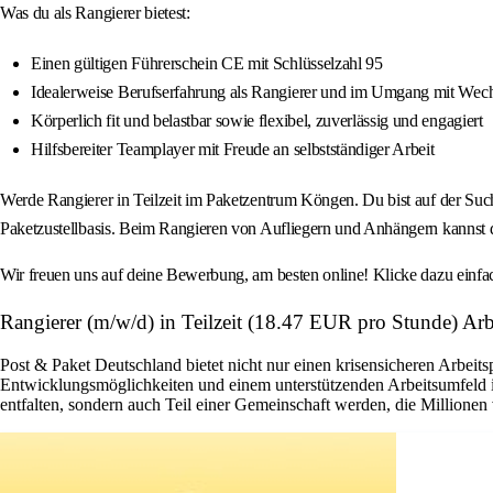
Was du als Rangierer bietest:
Einen gültigen Führerschein CE mit Schlüsselzahl 95
Idealerweise Berufserfahrung als Rangierer und im Umgang mit Wech
Körperlich fit und belastbar sowie flexibel, zuverlässig und engagiert
Hilfsbereiter Teamplayer mit Freude an selbstständiger Arbeit
Werde Rangierer in Teilzeit im Paketzentrum Köngen. Du bist auf der Suche
Paketzustellbasis. Beim Rangieren von Aufliegern und Anhängern kannst d
Wir freuen uns auf deine Bewerbung, am besten online! Klicke dazu einfa
Rangierer (m/w/d) in Teilzeit (18.47 EUR pro Stunde) Ar
Post & Paket Deutschland bietet nicht nur einen krisensicheren Arbeits
Entwicklungsmöglichkeiten und einem unterstützenden Arbeitsumfeld ist 
entfalten, sondern auch Teil einer Gemeinschaft werden, die Millione