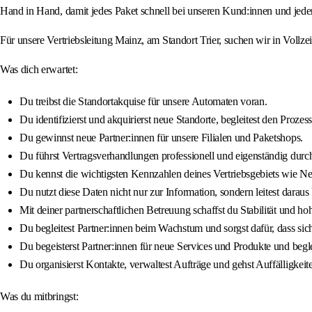
Hand in Hand, damit jedes Paket schnell bei unseren Kund:innen und jeder 
Für unsere Vertriebsleitung Mainz, am Standort Trier, suchen wir in Vollzei
Was dich erwartet:
Du treibst die Standortakquise für unsere Automaten voran.
Du identifizierst und akquirierst neue Standorte, begleitest den Pro
Du gewinnst neue Partner:innen für unsere Filialen und Paketshops.
Du führst Vertragsverhandlungen professionell und eigenständig durch
Du kennst die wichtigsten Kennzahlen deines Vertriebsgebiets wie Ne
Du nutzt diese Daten nicht nur zur Information, sondern leitest dara
Mit deiner partnerschaftlichen Betreuung schaffst du Stabilität und h
Du begleitest Partner:innen beim Wachstum und sorgst dafür, dass sich 
Du begeisterst Partner:innen für neue Services und Produkte und begle
Du organisierst Kontakte, verwaltest Aufträge und gehst Auffälligkeit
Was du mitbringst: