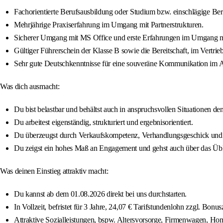
Fachorientierte Berufsausbildung oder Studium bzw. einschlägige Beruf
Mehrjährige Praxiserfahrung im Umgang mit Partnerstrukturen.
Sicherer Umgang mit MS Office und erste Erfahrungen im Umgang 
Gültiger Führerschein der Klasse B sowie die Bereitschaft, im Vertrieb
Sehr gute Deutschkenntnisse für eine souveräne Kommunikation im Ar
Was dich ausmacht:
Du bist belastbar und behältst auch in anspruchsvollen Situationen de
Du arbeitest eigenständig, strukturiert und ergebnisorientiert.
Du überzeugst durch Verkaufskompetenz, Verhandlungsgeschick und 
Du zeigst ein hohes Maß an Engagement und gehst auch über das Übli
Was deinen Einstieg attraktiv macht:
Du kannst ab dem 01.08.2026 direkt bei uns durchstarten.
In Vollzeit, befristet für 3 Jahre, 24,07 € Tarifstundenlohn zzgl. Bon
Attraktive Sozialleistungen, bspw. Altersvorsorge, Firmenwagen, Ho