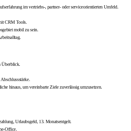
serfahrung im vertriebs-, partner- oder serviceorientierten Umfeld.
mit CRM Tools.
sgebiet mobil zu sein.
beitsalltag.
n Überblick.
Abschlussstärke.
che hinaus, um vereinbarte Ziele zuverlässig umzusetzen.
uszahlung, Urlaubsgeld, 13. Monatsentgelt.
me-Office.