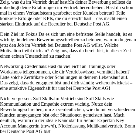
Zeig, was du im Vertrieb drauf hast!:
In deiner Bewerbung solltest du
unbedingt deine Erfahrungen im Vertrieb hervorheben. Hast du schon
mal in einem Verkaufsteam gearbeitet oder Kunden betreut? Teile
konkrete Erfolge oder KPIs, die du erreicht hast – das macht einen
starken Eindruck auf die Recruiter bei Deutsche Post AG.
Dein Ziel im Fokus:
Da es sich um eine befristete Stelle handelt, ist es
wichtig, in deinem Bewerbungsschreiben zu betonen, warum du genau
jetzt den Job im Vertrieb bei Deutsche Post AG willst. Welche
Motivation treibt dich an? Zeig uns, dass du bereit bist, in dieser Zeit
einen echten Unterschied zu machen!
Networking-Credentials:
Hast du vielleicht an Trainings oder
Workshops teilgenommen, die dir Vertriebswissen vermittelt haben?
Liste solche Zertifikate oder Schulungen in deinem Lebenslauf auf.
Das zeigt, dass du engagiert bist und dich ständig weiterentwickelst –
eine attraktive Eigenschaft für uns bei Deutsche Post AG!
Nicht vergessen: Soft Skills:
Im Vertrieb sind Soft Skills wie
Kommunikation und Empathie extrem wichtig. Nutze dein
Bewerbungsschreiben, um zu verdeutlichen, wie du mit verschiedenen
Kunden umgegangen bist oder Situationen gemeistert hast. Mach
deutlich, warum du der ideale Kandidat für Senior Expert:in Key
Account Manager:in (m/w/d), Niederlassung Multikanalvertrieb, Bonn
bei Deutsche Post AG bist.