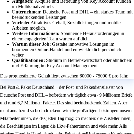
Aufgaben:
Akquise und Betreuung von Key Account Kunden
im Multikanalvertrieb.
Unternehmen:
Deutsche Post und DHL – ein starkes Team mit
beeindruckenden Leistungen.
Vorteile:
Attraktives Gehalt, Sozialleistungen und mobiles
Arbeiten möglich.
Weitere Informationen:
Spannende Herausforderungen in
einem engagierten Team warten auf dich.
Warum dieser Job:
Gestalte innovative Lösungen im
boomenden Online-Handel und entwickle dich persönlich
weiter.
Qualifikationen:
Studium in Betriebswirtschaft oder ähnlichem
und Erfahrung im Key Account Management.
Das prognostizierte Gehalt liegt zwischen 60000 - 75000 € pro Jahr.
Bei Post & Paket Deutschland – der Post- und Paketdienstleister von
Deutsche Post und DHL – befördern wir täglich etwa 49 Millionen Briefe
und rund 6,7 Millionen Pakete. Das sind beeindruckende Zahlen. Aber
nicht annähernd so beeindruckend wie die großartigen Leistungen unserer
Mitarbeiter:innen, die das jeden Tag möglich machen: die Zusteller:innen,
die Beschäftigten im Lager, die Lkw-Fahrer:innen und viele mehr. Alle
arbeiten Hand in Hand, damit jedes Paket schnell bei unseren Kund:innen