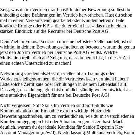
Zeig, was du im Vertrieb drauf hast!:
In deiner Bewerbung solltest du
unbedingt deine Erfahrungen im Vertrieb hervorheben. Hast du schon
mal in einem Verkaufsteam gearbeitet oder Kunden betreut? Teile
konkrete Erfolge oder KPIs, die du erreicht hast – das macht einen
starken Eindruck auf die Recruiter bei Deutsche Post AG.
Dein Ziel im Fokus:
Da es sich um eine befristete Stelle handelt, ist es
wichtig, in deinem Bewerbungsschreiben zu betonen, warum du genau
jetzt den Job im Vertrieb bei Deutsche Post AG willst. Welche
Motivation treibt dich an? Zeig uns, dass du bereit bist, in dieser Zeit
einen echten Unterschied zu machen!
Networking-Credentials:
Hast du vielleicht an Trainings oder
Workshops teilgenommen, die dir Vertriebswissen vermittelt haben?
Liste solche Zertifikate oder Schulungen in deinem Lebenslauf auf.
Das zeigt, dass du engagiert bist und dich ständig weiterentwickelst –
eine attraktive Eigenschaft für uns bei Deutsche Post AG!
Nicht vergessen: Soft Skills:
Im Vertrieb sind Soft Skills wie
Kommunikation und Empathie extrem wichtig. Nutze dein
Bewerbungsschreiben, um zu verdeutlichen, wie du mit verschiedenen
Kunden umgegangen bist oder Situationen gemeistert hast. Mach
deutlich, warum du der ideale Kandidat für Senior Expert:in Key
Account Manager:in (m/w/d), Niederlassung Multikanalvertrieb, Bonn