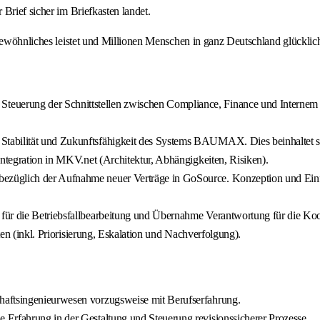
Brief sicher im Briefkasten landet.
rgewöhnliches leistet und Millionen Menschen in ganz Deutschland glücklic
teuerung der Schnittstellen zwischen Compliance, Finance und Internem K
 Stabilität und Zukunftsfähigkeit des Systems BAUMAX. Dies beinhaltet 
Integration in MKV.net (Architektur, Abhängigkeiten, Risiken).
 bezüglich der Aufnahme neuer Verträge in GoSource. Konzeption und Einf
ür die Betriebsfallbearbeitung und Übernahme Verantwortung für die Koordi
ten (inkl. Priorisierung, Eskalation und Nachverfolgung).
haftsingenieurwesen vorzugsweise mit Berufserfahrung.
Erfahrung in der Gestaltung und Steuerung revisionssicherer Prozesse.