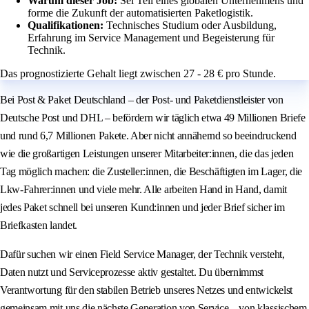
Warum dieser Job:
Sei Teil eines globalen Unternehmens und
forme die Zukunft der automatisierten Paketlogistik.
Qualifikationen:
Technisches Studium oder Ausbildung,
Erfahrung im Service Management und Begeisterung für
Technik.
Das prognostizierte Gehalt liegt zwischen 27 - 28 € pro Stunde.
Bei Post & Paket Deutschland – der Post- und Paketdienstleister von
Deutsche Post und DHL – befördern wir täglich etwa 49 Millionen Briefe
und rund 6,7 Millionen Pakete. Aber nicht annähernd so beeindruckend
wie die großartigen Leistungen unserer Mitarbeiter:innen, die das jeden
Tag möglich machen: die Zusteller:innen, die Beschäftigten im Lager, die
Lkw-Fahrer:innen und viele mehr. Alle arbeiten Hand in Hand, damit
jedes Paket schnell bei unseren Kund:innen und jeder Brief sicher im
Briefkasten landet.
Dafür suchen wir einen Field Service Manager, der Technik versteht,
Daten nutzt und Serviceprozesse aktiv gestaltet. Du übernimmst
Verantwortung für den stabilen Betrieb unseres Netzes und entwickelst
gemeinsam mit uns die nächste Generation von Service – von klassischem