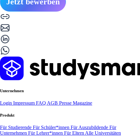
Jetzt bewerben
Unternehmen
Login
Impressum
FAQ
AGB
Presse
Magazine
Produkt
Für Studierende
Für Schüler*innen
Für Auszubildende
Für
Unternehmen
Für Lehrer*innen
Für Eltern
Alle Universitäten