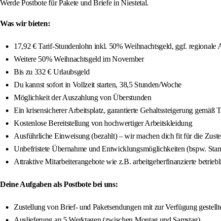
Werde Postbote für Pakete und Briefe in Niestetal.
Was wir bieten:
17,92 € Tarif-Stundenlohn inkl. 50% Weihnachtsgeld, ggf. regionale 
Weitere 50% Weihnachtsgeld im November
Bis zu 332 € Urlaubsgeld
Du kannst sofort in Vollzeit starten, 38,5 Stunden/Woche
Möglichkeit der Auszahlung von Überstunden
Ein krisensicherer Arbeitsplatz, garantierte Gehaltssteigerung gemäß 
Kostenlose Bereitstellung von hochwertiger Arbeitskleidung
Ausführliche Einweisung (bezahlt) – wir machen dich fit für die Zuste
Unbefristete Übernahme und Entwicklungsmöglichkeiten (bspw. Stando
Attraktive Mitarbeiterangebote wie z.B. arbeitgeberfinanzierte betrieb
Deine Aufgaben als Postbote bei uns:
Zustellung von Brief- und Paketsendungen mit zur Verfügung gestellte
Auslieferung an 5 Werktagen (zwischen Montag und Samstag)