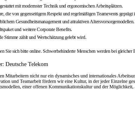
gestattet mit modernster Technik und ergonomischen Arbeitsplätzen.
re, die von gegenseitigem Respekt und regelmäßigen Teamevents geprägt i
eblichem Gesundheitsmanagement und attraktiven Altersvorsorgemodellen.
ltspaket und weitere Corporate Benefits.
ede Stimme zählt und Wertschätzung gelebt wird.
n Sie sich bitte online. Schwerbehinderte Menschen werden bei gleicher E
ber: Deutsche Telekom
n Mitarbeitern nicht nur ein dynamisches und internationales Arbeitsu
tion und Teamarbeit fördern wir eine Kultur, in der jeder Einzelne ge
beitsmodellen, einer offenen Kommunikationskultur und der Möglichkeit