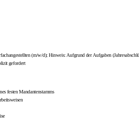
rfachangestellten (m/w/d); Hinweis: Aufgrund der Aufgaben (Jahresabschl
izit gefordert
eines festen Mandantenstamms
Arbeitsweisen
ise