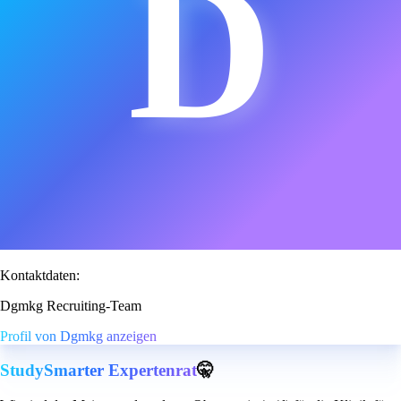
D
Kontaktdaten:
Dgmkg Recruiting-Team
Profil von Dgmkg anzeigen
StudySmarter Expertenrat
🤫