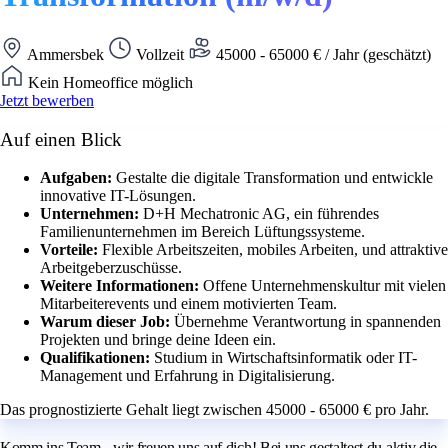
Ammersbek
Vollzeit
45000 - 65000 € / Jahr (geschätzt)
Kein Homeoffice möglich
Jetzt bewerben
Auf einen Blick
Aufgaben:
Gestalte die digitale Transformation und entwickle
innovative IT-Lösungen.
Unternehmen:
D+H Mechatronic AG, ein führendes
Familienunternehmen im Bereich Lüftungssysteme.
Vorteile:
Flexible Arbeitszeiten, mobiles Arbeiten, und attraktive
Arbeitgeberzuschüsse.
Weitere Informationen:
Offene Unternehmenskultur mit vielen
Mitarbeiterevents und einem motivierten Team.
Warum dieser Job:
Übernehme Verantwortung in spannenden
Projekten und bringe deine Ideen ein.
Qualifikationen:
Studium in Wirtschaftsinformatik oder IT-
Management und Erfahrung in Digitalisierung.
Das prognostizierte Gehalt liegt zwischen 45000 - 65000 € pro Jahr.
Komm ins Team - wir freuen uns auf dich! Bei uns gestaltest du aktiv die