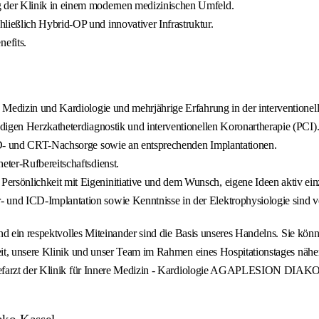
 der Klinik in einem modernen medizinischen Umfeld.
ließlich Hybrid-OP und innovativer Infrastruktur.
efits.
 Medizin und Kardiologie und mehrjährige Erfahrung in der interventionel
digen Herzkatheterdiagnostik und interventionellen Koronartherapie (PCI)
CD- und CRT-Nachsorge sowie an entsprechenden Implantationen.
ter-Rufbereitschaftsdienst.
ersönlichkeit mit Eigeninitiative und dem Wunsch, eigene Ideen aktiv ein
- und ICD-Implantation sowie Kenntnisse in der Elektrophysiologie sind vo
d ein respektvolles Miteinander sind die Basis unseres Handelns. Sie könn
it, unsere Klinik und unser Team im Rahmen eines Hospitationstages nähe
nn Chefarzt der Klinik für Innere Medizin - Kardiologie AGAPLESION