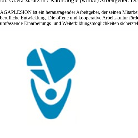
ldt. Oberarzt/-ärztin / Kardiologie (w/m/d) Arbeitgeber: D
AGAPLESION ist ein herausragender Arbeitgeber, der seinen Mitarbeite
berufliche Entwicklung. Die offene und kooperative Arbeitskultur för
umfassende Einarbeitungs- und Weiterbildungsmöglichkeiten sicherstel