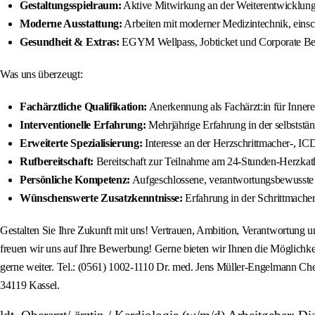
Gestaltungsspielraum:
Aktive Mitwirkung an der Weiterentwicklung
Moderne Ausstattung:
Arbeiten mit moderner Medizintechnik, einsch
Gesundheit & Extras:
EGYM Wellpass, Jobticket und Corporate Ben
Was uns überzeugt:
Fachärztliche Qualifikation:
Anerkennung als Fachärzt:in für Innere
Interventionelle Erfahrung:
Mehrjährige Erfahrung in der selbststän
Erweiterte Spezialisierung:
Interesse an der Herzschrittmacher-, I
Rufbereitschaft:
Bereitschaft zur Teilnahme am 24-Stunden-Herzkathe
Persönliche Kompetenz:
Aufgeschlossene, verantwortungsbewusste P
Wünschenswerte Zusatzkenntnisse:
Erfahrung in der Schrittmacher
Gestalten Sie Ihre Zukunft mit uns! Vertrauen, Ambition, Verantwortung un
freuen wir uns auf Ihre Bewerbung! Gerne bieten wir Ihnen die Möglichke
gerne weiter. Tel.: (0561) 1002-1110 Dr. med. Jens Müller-Engelma
34119 Kassel.