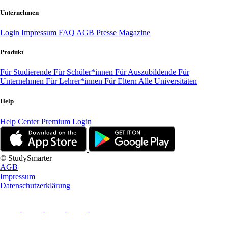
Unternehmen
Login
Impressum
FAQ
AGB
Presse
Magazine
Produkt
Für Studierende
Für Schüler*innen
Für Auszubildende
Für
Unternehmen
Für Lehrer*innen
Für Eltern
Alle Universitäten
Help
Help Center
Premium Login
© StudySmarter
AGB
Impressum
Datenschutzerklärung