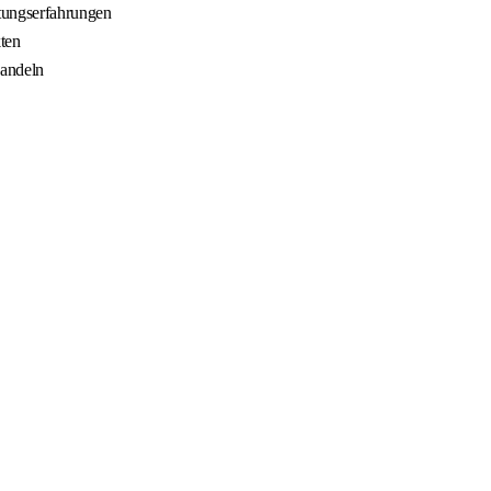
itungserfahrungen
ten
Handeln