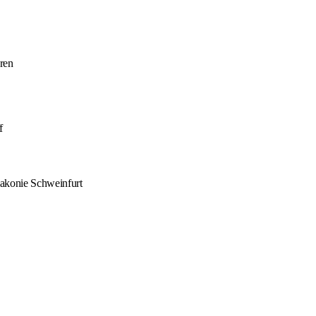
ren
f
akonie Schweinfurt