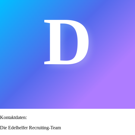
D
Kontaktdaten:
Die Edelhelfer Recruiting-Team