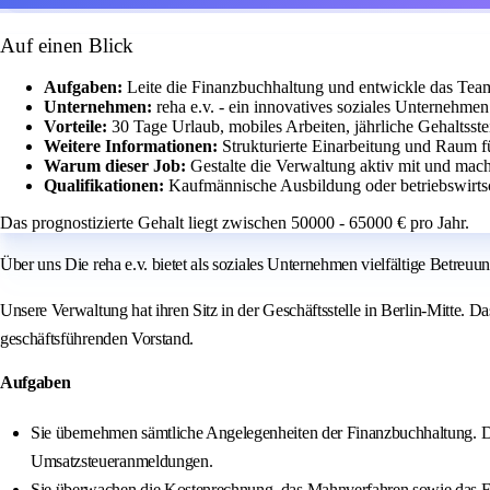
Auf einen Blick
Aufgaben:
Leite die Finanzbuchhaltung und entwickle das Team 
Unternehmen:
reha e.v. - ein innovatives soziales Unternehme
Vorteile:
30 Tage Urlaub, mobiles Arbeiten, jährliche Gehaltsst
Weitere Informationen:
Strukturierte Einarbeitung und Raum f
Warum dieser Job:
Gestalte die Verwaltung aktiv mit und mach
Qualifikationen:
Kaufmännische Ausbildung oder betriebswirts
Das prognostizierte Gehalt liegt zwischen 50000 - 65000 € pro Jahr.
Über uns Die reha e.v. bietet als soziales Unternehmen vielfältige Betreu
Unsere Verwaltung hat ihren Sitz in der Geschäftsstelle in Berlin-Mitte.
geschäftsführenden Vorstand.
Aufgaben
Sie übernehmen sämtliche Angelegenheiten der Finanzbuchhaltung. Die
Umsatzsteueranmeldungen.
Sie überwachen die Kostenrechnung, das Mahnverfahren sowie das Fo