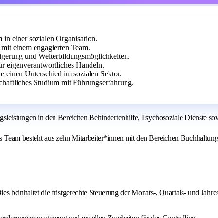
in einer sozialen Organisation.
n mit einem engagierten Team.
eigerung und Weiterbildungsmöglichkeiten.
ür eigenverantwortliches Handeln.
e einen Unterschied im sozialen Sektor.
chaftliches Studium mit Führungserfahrung.
ungsleistungen in den Bereichen Behindertenhilfe, Psychosoziale Dienste s
 Das Team besteht aus zehn Mitarbeiter*innen mit den Bereichen Buchhaltun
s beinhaltet die fristgerechte Steuerung der Monats-, Quartals- und Jahre
rderungsmanagement und erstellen Zuarbeiten für das Controlling.