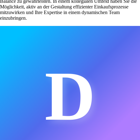
Balance zu gewährleisten. In einem kollegialen Umfeld haben Sie die
Möglichkeit, aktiv an der Gestaltung effizienter Einkaufsprozesse
mitzuwirken und Ihre Expertise in einem dynamischen Team
einzubringen.
D