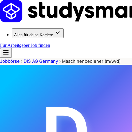
Alles für deine Karriere
Für Arbeitgeber
Job finden
Jobbörse
›
DIS AG Germany
›
Maschinenbediener (m/w/d)
D