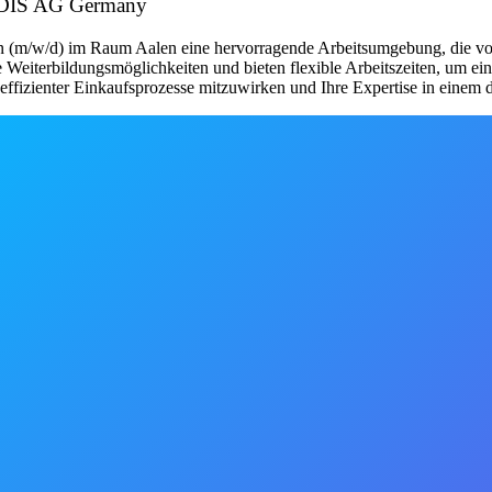
r: DIS AG Germany
en (m/w/d) im Raum Aalen eine hervorragende Arbeitsumgebung, die vo
te Weiterbildungsmöglichkeiten und bieten flexible Arbeitszeiten, um 
g effizienter Einkaufsprozesse mitzuwirken und Ihre Expertise in eine