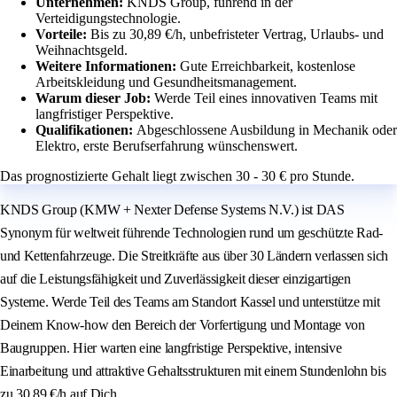
Unternehmen:
KNDS Group, führend in der
Verteidigungstechnologie.
Vorteile:
Bis zu 30,89 €/h, unbefristeter Vertrag, Urlaubs- und
Weihnachtsgeld.
Weitere Informationen:
Gute Erreichbarkeit, kostenlose
Arbeitskleidung und Gesundheitsmanagement.
Warum dieser Job:
Werde Teil eines innovativen Teams mit
langfristiger Perspektive.
Qualifikationen:
Abgeschlossene Ausbildung in Mechanik oder
Elektro, erste Berufserfahrung wünschenswert.
Das prognostizierte Gehalt liegt zwischen 30 - 30 € pro Stunde.
KNDS Group (KMW + Nexter Defense Systems N.V.) ist DAS
Synonym für weltweit führende Technologien rund um geschützte Rad-
und Kettenfahrzeuge. Die Streitkräfte aus über 30 Ländern verlassen sich
auf die Leistungsfähigkeit und Zuverlässigkeit dieser einzigartigen
Systeme. Werde Teil des Teams am Standort Kassel und unterstütze mit
Deinem Know-how den Bereich der Vorfertigung und Montage von
Baugruppen. Hier warten eine langfristige Perspektive, intensive
Einarbeitung und attraktive Gehaltsstrukturen mit einem Stundenlohn bis
zu 30,89 €/h auf Dich.