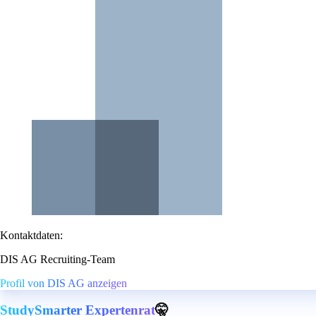
Kontaktdaten:
DIS AG Recruiting-Team
Profil von DIS AG anzeigen
StudySmarter Expertenrat
🤫