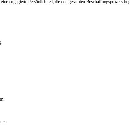
e engagierte Persönlichkeit, die den gesamten Beschaffungsprozess beglei
g
en
onen