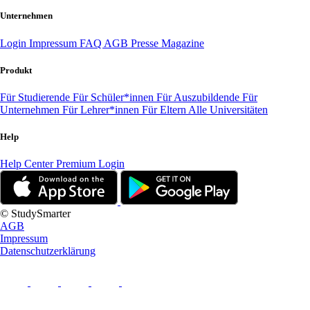
Unternehmen
Login
Impressum
FAQ
AGB
Presse
Magazine
Produkt
Für Studierende
Für Schüler*innen
Für Auszubildende
Für
Unternehmen
Für Lehrer*innen
Für Eltern
Alle Universitäten
Help
Help Center
Premium Login
© StudySmarter
AGB
Impressum
Datenschutzerklärung