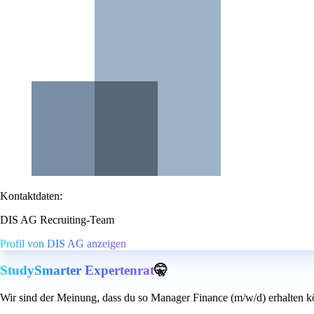
Kontaktdaten:
DIS AG Recruiting-Team
Profil von DIS AG anzeigen
StudySmarter Expertenrat
🤫
Wir sind der Meinung, dass du so Manager Finance (m/w/d) erhalten k