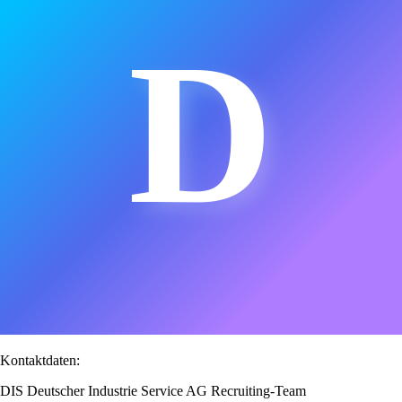
D
Kontaktdaten:
DIS Deutscher Industrie Service AG Recruiting-Team