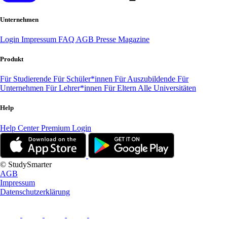
Unternehmen
Login
Impressum
FAQ
AGB
Presse
Magazine
Produkt
Für Studierende
Für Schüler*innen
Für Auszubildende
Für
Unternehmen
Für Lehrer*innen
Für Eltern
Alle Universitäten
Help
Help Center
Premium Login
© StudySmarter
AGB
Impressum
Datenschutzerklärung