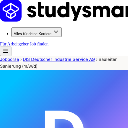
Alles für deine Karriere
Für Arbeitgeber
Job finden
Jobbörse
›
DIS Deutscher Industrie Service AG
›
Bauleiter
Sanierung (m/w/d)