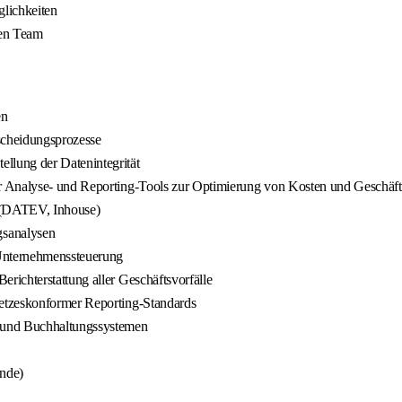
glichkeiten
len Team
en
scheidungsprozesse
llung der Datenintegrität
r Analyse- und Reporting-Tools zur Optimierung von Kosten und Geschäf
e (DATEV, Inhouse)
gsanalysen
 Unternehmenssteuerung
ichterstattung aller Geschäftsvorfälle
etzeskonformer Reporting-Standards
n und Buchhaltungssystemen
ende)