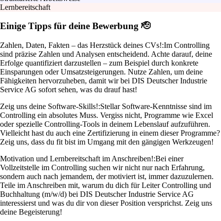
Lernbereitschaft
Einige Tipps für deine Bewerbung 🫡
Zahlen, Daten, Fakten – das Herzstück deines CVs!:
Im Controlling
sind präzise Zahlen und Analysen entscheidend. Achte darauf, deine
Erfolge quantifiziert darzustellen – zum Beispiel durch konkrete
Einsparungen oder Umsatzsteigerungen. Nutze Zahlen, um deine
Fähigkeiten hervorzuheben, damit wir bei DIS Deutscher Industrie
Service AG sofort sehen, was du drauf hast!
Zeig uns deine Software-Skills!:
Stellar Software-Kenntnisse sind im
Controlling ein absolutes Muss. Vergiss nicht, Programme wie Excel
oder spezielle Controlling-Tools in deinem Lebenslauf aufzuführen.
Vielleicht hast du auch eine Zertifizierung in einem dieser Programme?
Zeig uns, dass du fit bist im Umgang mit den gängigen Werkzeugen!
Motivation und Lernbereitschaft im Anschreiben!:
Bei einer
Vollzeitstelle im Controlling suchen wir nicht nur nach Erfahrung,
sondern auch nach jemandem, der motiviert ist, immer dazuzulernen.
Teile im Anschreiben mit, warum du dich für Leiter Controlling und
Buchhaltung (m/w/d) bei DIS Deutscher Industrie Service AG
interessierst und was du dir von dieser Position versprichst. Zeig uns
deine Begeisterung!