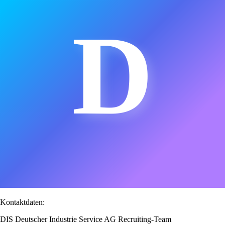
D
Kontaktdaten:
DIS Deutscher Industrie Service AG Recruiting-Team