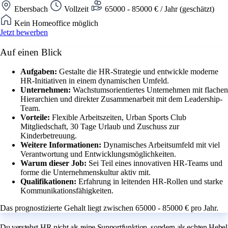
Ebersbach
Vollzeit
65000 - 85000 € / Jahr (geschätzt)
Kein Homeoffice möglich
Jetzt bewerben
Auf einen Blick
Aufgaben:
Gestalte die HR-Strategie und entwickle moderne
HR-Initiativen in einem dynamischen Umfeld.
Unternehmen:
Wachstumsorientiertes Unternehmen mit flachen
Hierarchien und direkter Zusammenarbeit mit dem Leadership-
Team.
Vorteile:
Flexible Arbeitszeiten, Urban Sports Club
Mitgliedschaft, 30 Tage Urlaub und Zuschuss zur
Kinderbetreuung.
Weitere Informationen:
Dynamisches Arbeitsumfeld mit viel
Verantwortung und Entwicklungsmöglichkeiten.
Warum dieser Job:
Sei Teil eines innovativen HR-Teams und
forme die Unternehmenskultur aktiv mit.
Qualifikationen:
Erfahrung in leitenden HR-Rollen und starke
Kommunikationsfähigkeiten.
Das prognostizierte Gehalt liegt zwischen 65000 - 85000 € pro Jahr.
Du verstehst HR nicht als reine Supportfunktion, sondern als echten Hebel