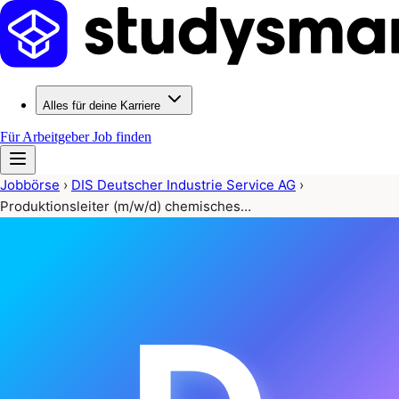
Alles für deine Karriere
Für Arbeitgeber
Job finden
Jobbörse
›
DIS Deutscher Industrie Service AG
›
Produktionsleiter (m/w/d) chemisches…