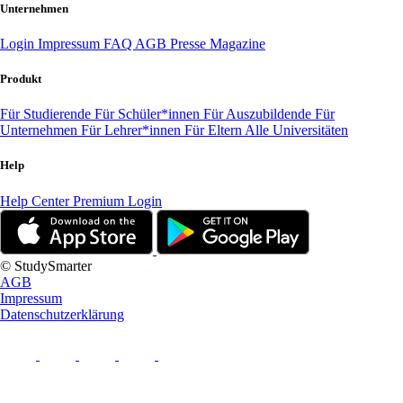
Unternehmen
Login
Impressum
FAQ
AGB
Presse
Magazine
Produkt
Für Studierende
Für Schüler*innen
Für Auszubildende
Für
Unternehmen
Für Lehrer*innen
Für Eltern
Alle Universitäten
Help
Help Center
Premium Login
© StudySmarter
AGB
Impressum
Datenschutzerklärung