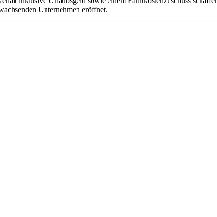
Gehalt inklusive Urlaubsgeld sowie einem Fahrtkostenzuschuss schaffen
em wachsenden Unternehmen eröffnet.